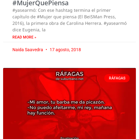
#MujerQuePiensa
#yasearmó: Con ese hashtag termina el primer
capítulo de #Mujer que piensa (El BeiSMan Press,
2016), la primera obra de Carolina Herrera. #yasearmó
dice Eugenia, la
READ MORE »
Naida Saavedra
17 agosto, 2018
RÁFAGAS