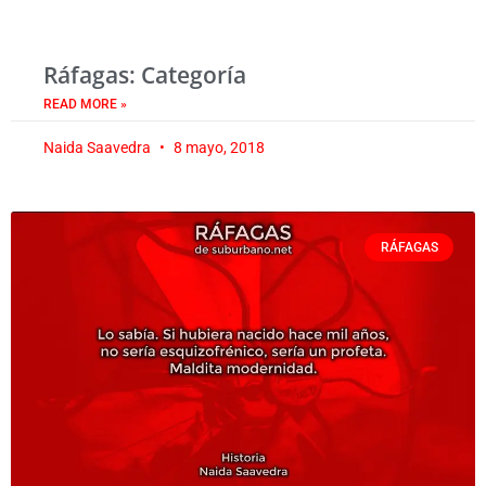
Ráfagas: Categoría
READ MORE »
Naida Saavedra
8 mayo, 2018
RÁFAGAS