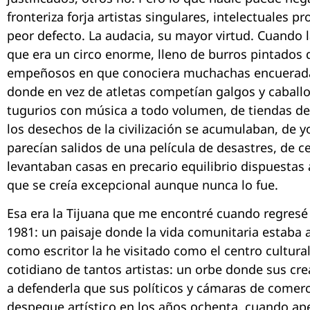
fronteriza forja artistas singulares, intelectuales pr
peor defecto. La audacia, su mayor virtud. Cuando 
que era un circo enorme, lleno de burros pintados 
empeñosos en que conociera muchachas encueradas
donde en vez de atletas competían galgos y caballo
tugurios con música a todo volumen, de tiendas d
los desechos de la civilización se acumulaban, de 
parecían salidos de una película de desastres, de c
levantaban casas en precario equilibrio dispuestas
que se creía excepcional aunque nunca lo fue.
Esa era la Tijuana que me encontré cuando regresé 
1981: un paisaje donde la vida comunitaria estaba 
como escritor la he visitado como el centro cultural
cotidiano de tantos artistas: un orbe donde sus c
a defenderla que sus políticos y cámaras de comerci
despegue artístico en los años ochenta, cuando a