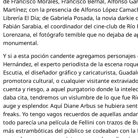
de Francisco Morales, Francisco Bernal, Alfonso Gar
Martínez; con la presencia de Alfonso López Camach
Librería El Día; de Gabriela Posada, la novia darkie
Fabián Sarabia, el coordinador del cine-club de Río
Lorenzana, el fotógrafo temible que no dejaba de 
monumental.
Y si a esta poción candente agregamos personajes
Hernández, el experto periodista de la escena roqu
Escutia, el diseñador gráfico y caricaturista, Guada
promotora cultural, o cualquier visitante extraviad
cuenta y riesgo, a aquel purgatorio donde la intelec
daba cita, tendremos un vislumbre de lo que fue Rí
auge y esplendor. Aquí Diane Arbus se hubiera sent
freaks. Yo tengo vagos recuerdos de aquellas anda
todo parecía una película de Fellini con trazos de B
más estrambóticas del público se codeaban con la 