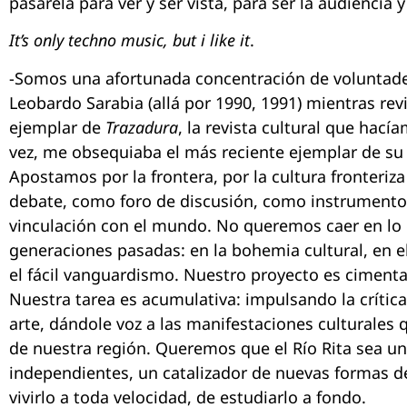
pasarela para ver y ser vista, para ser la audiencia y
It’s only techno music, but i like it
.
-Somos una afortunada concentración de volunta
Leobardo Sarabia (allá por 1990, 1991) mientras rev
ejemplar de
Trazadura
, la revista cultural que hacía
vez, me obsequiaba el más reciente ejemplar de su
Apostamos por la frontera, por la cultura fronteriz
debate, como foro de discusión, como instrumento
vinculación con el mundo. No queremos caer en lo 
generaciones pasadas: en la bohemia cultural, en e
el fácil vanguardismo. Nuestro proyecto es cimentar
Nuestra tarea es acumulativa: impulsando la crítica
arte, dándole voz a las manifestaciones culturales 
de nuestra región. Queremos que el Río Rita sea un
independientes, un catalizador de nuevas formas de
vivirlo a toda velocidad, de estudiarlo a fondo.