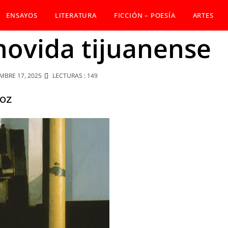
ENSAYOS
LITERATURA
FICCIÓN – POESÍA
ARTES
 movida tijuanense
MBRE 17, 2025
LECTURAS : 149
ñoz