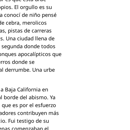
opios. El orgullo es su
la conocí de niño pensé
de cebra, merolicos
, pistas de carreras
s. Una ciudad llena de
e segunda donde todos
yonques apocalípticos que
erros donde se
 al derrumbe. Una urbe
a Baja California en
al borde del abismo. Ya
 que es por el esfuerzo
readores contribuyen más
o. Fui testigo de su
penas comenzaban el