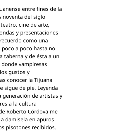
ijuanense entre fines de la
s noventa del siglo
eatro, cine de arte,
dondas y presentaciones
lo recuerdo como una
o poco a poco hasta no
a taberna y de ésta a un
re donde vampiresas
los gustos y
ías conocer la Tijuana
ue sigue de pie. Leyenda
 generación de artistas y
es a la cultura
donde Roberto Córdova me
 La damisela en apuros
tos pisotones recibidos.