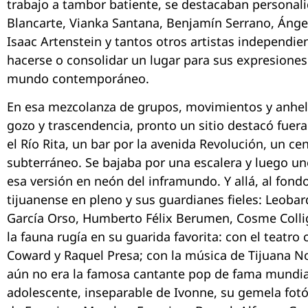
trabajo a tambor batiente, se destacaban persona
Blancarte, Vianka Santana, Benjamín Serrano, Ánge
Isaac Artenstein y tantos otros artistas independi
hacerse o consolidar un lugar para sus expresiones 
mundo contemporáneo.
En esa mezcolanza de grupos, movimientos y anhel
gozo y trascendencia, pronto un sitio destacó fuera
el Río Rita, un bar por la avenida Revolución, un cen
subterráneo. Se bajaba por una escalera y luego u
esa versión en neón del inframundo. Y allá, al fondo
tijuanense en pleno y sus guardianes fieles: Leoba
García Orso, Humberto Félix Berumen, Cosme Coll
la fauna rugía en su guarida favorita: con el teatro
Coward y Raquel Presa; con la música de Tijuana N
aún no era la famosa cantante pop de fama mundia
adolescente, inseparable de Ivonne, su gemela fotóg