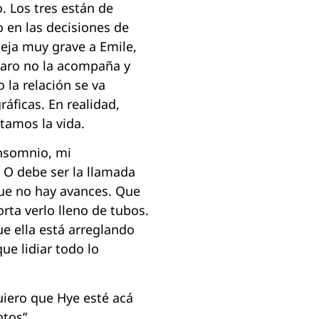
o. Los tres están de
 en las decisiones de
eja muy grave a Emile,
zaro no la acompaña y
la relación se va
áficas. En realidad,
tamos la vida.
insomnio, mi
 O debe ser la llamada
que no hay avances. Que
rta verlo lleno de tubos.
e ella está arreglando
ue lidiar todo lo
uiero que Hye esté acá
ntos”.