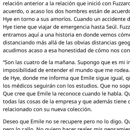
relación anterior a la relación que inició con Fuzzar
acuerdo, o acaso los dos hombres están de acuerdo
Hye en torno a sus amoríos. Cuando un accidente d
Hye tiene que viajar de emergencia hasta Seúl. Fuz
entramos aquí a una historia en donde vemos cómo 
distanciando más allá de las obvias distancias geogr
acudimos acaso a esa honestidad de cómo nos con
“Son las cuatro de la mañana. Supongo que es mi 
imposibilidad de entender el mundo que me rodea.
de Hye, donde me informa que Emile sigue igual, 
los médicos seguirán con los estudios. Que no sopo
Que cree que Emile la reconoce cuando le habla. Qu
todas las cosas de la empresa y que además tiene q
relacionado con su nueva colección.
Deseo que Emile no se recupere pero no lo digo. Q
pero lo callo. No quiero hacer reales mis pensamie