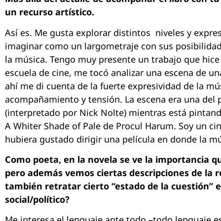
un recurso artístico.
Así es. Me gusta explorar distintos niveles y expres
imaginar como un largometraje con sus posibilidad
la música. Tengo muy presente un trabajo que hice
escuela de cine, me tocó analizar una escena de un
ahí me di cuenta de la fuerte expresividad de la m
acompañamiento y tensión. La escena era una del p
(interpretado por Nick Nolte) mientras está pintan
A Whiter Shade of Pale de Procul Harum. Soy un ci
hubiera gustado dirigir una película en donde la mú
Como poeta, en la novela se ve la importancia qu
pero además vemos ciertas descripciones de la re
también retratar cierto “estado de la cuestión” 
social/político?
Me interesa el lenguaje ante todo –todo lenguaje es