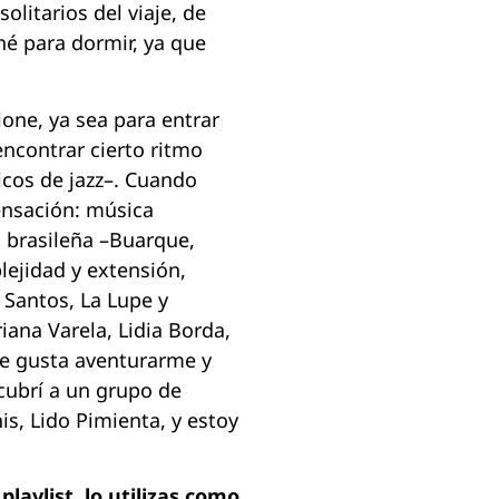
litarios del viaje, de
hé para dormir, ya que
one, ya sea para entrar
ncontrar cierto ritmo
icos de jazz–. Cuando
ensación: música
, brasileña –Buarque,
lejidad y extensión,
 Santos, La Lupe y
na Varela, Lidia Borda,
 Me gusta aventurarme y
cubrí a un grupo de
s, Lido Pimienta, y estoy
playlist, lo utilizas como