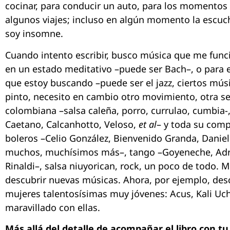
cocinar, para conducir un auto, para los momentos so
algunos viajes; incluso en algún momento la escuc
soy insomne.
Cuando intento escribir, busco música que me funci
en un estado meditativo –puede ser Bach–, o para e
que estoy buscando –puede ser el jazz, ciertos mús
pinto, necesito en cambio otro movimiento, otra s
colombiana –salsa caleña, porro, currulao, cumbia-
Caetano, Calcanhotto, Veloso,
et al
– y toda su comp
boleros –Celio González, Bienvenido Granda, Daniel
muchos, muchísimos más–, tango –Goyeneche, Adria
Rinaldi–, salsa niuyorican, rock, un poco de todo.
descubrir nuevas músicas. Ahora, por ejemplo, des
mujeres talentosísimas muy jóvenes: Acus, Kali Uchi
maravillado con ellas.
Más allá del detalle de acompañar el libro con tu 