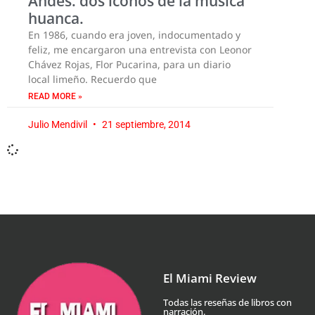
Andes: dos iconos de la música
huanca.
En 1986, cuando era joven, indocumentado y
feliz, me encargaron una entrevista con Leonor
Chávez Rojas, Flor Pucarina, para un diario
local limeño. Recuerdo que
READ MORE »
Julio Mendivil
21 septiembre, 2014
El Miami Review
Todas las reseñas de libros con
narración.