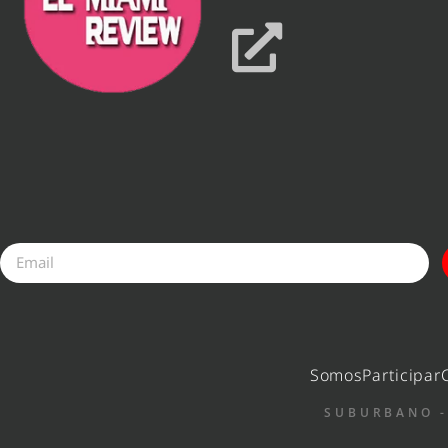
Somos
Participar
SUBURBANO -