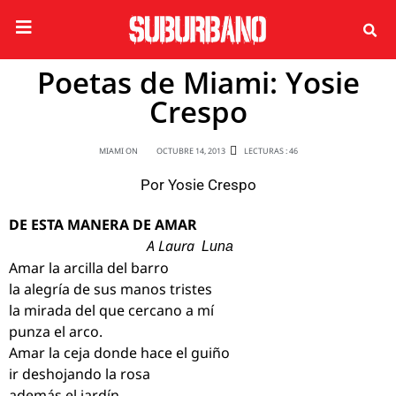
Poetas de Miami: Yosie
Crespo
MIAMI ON
OCTUBRE 14, 2013
LECTURAS : 46
Por
Yosie Crespo
DE ESTA MANERA DE AMAR
A Laura
Luna
Amar la arcilla del barro
la alegría de sus manos tristes
la mirada del que cercano a mí
punza el arco.
Amar la ceja donde hace el guiño
ir deshojando la rosa
además el jardín.