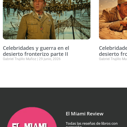
Celebridades y guerra en el
Celebridade
desierto fronterizo parte II
desierto fr
Gabriel Trujillo Muñoz
29 junio, 2026
Gabriel Trujillo M
El Miami Review
Todas las reseñas de libros con
narración.