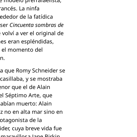
rancés. La ninfa
ededor de la fatídica
 ser
Cincuenta sombras de
olví a ver el original de
nes eran espléndidas,
o el momento del
n.
n la que Romy Schneider se
casillaba, y se mostraba
nor que el de Alain
el Séptimo Arte, que
habían muerto: Alain
z no en alta mar sino en
otagonista de la
der, cuya breve vida fue
maravillosa Jane Birkin,