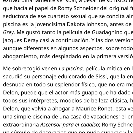
que hacía el papel de Romy Schneider del original f
seductora de ese cuarteto sexual que se concita alr
piscina es la jovencísima Dakota Johnson, antes de
Grey
. Me gustó tanto la película de Guadagnino que v
Jacques Deray casi a continuación. Y las dos versio
aunque diferentes en algunos aspectos, sobre tod
ahogamiento, más despiadado en la primera versió
Me sobrecogió ver en
La piscina
, película mítica e
sacudió su personaje edulcorado de Sissi, que la en
desnuda en todo su esplendor físico, que no era me
Delon, puede que el actor más guapo que ha dado 
todos sus intérpretes, modelos de belleza clásica, 
Delon, que volvía a ahogar a Maurice Ronet, esta ve
una simple piscina de una casa de vacaciones; el pr
extraordinaria
Ascensor para el cadalso
; Romy Schnei
un cúmulo de desgracias que no pudo superar; y la 