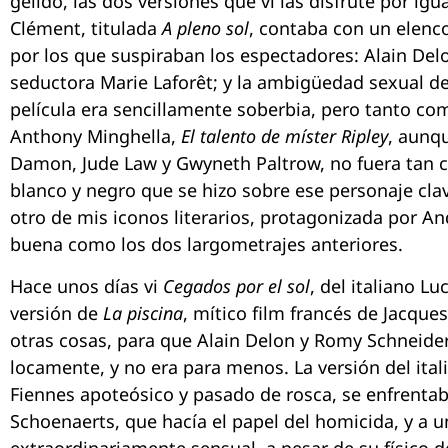
gélido, las dos versiones que vi las disfruté por igu
Clément, titulada
A pleno sol
, contaba con un elenco
por los que suspiraban los espectadores: Alain Delo
seductora Marie Laforêt; y la ambigüedad sexual d
película era sencillamente soberbia, pero tanto com
Anthony Minghella,
El talento de míster Ripley
, aunq
Damon, Jude Law y Gwyneth Paltrow, no fuera tan ca
blanco y negro que se hizo sobre ese personaje cla
otro de mis iconos literarios, protagonizada por An
buena como los dos largometrajes anteriores.
Hace unos días vi
Cegados por el sol
, del italiano L
versión de
La piscina
, mítico film francés de Jacques
otras cosas, para que Alain Delon y Romy Schneid
locamente, y no era para menos. La versión del ital
Fiennes apoteósico y pasado de rosca, se enfrenta
Schoenaerts, que hacía el papel del homicida, y a u
extraordinariamente sensual, a pesar de su físico d