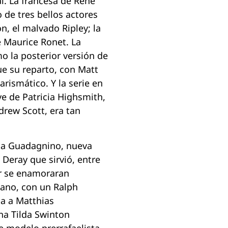
al. La francesa de René
 de tres bellos actores
n, el malvado Ripley; la
e Maurice Ronet. La
o la posterior versión de
ue su reparto, con Matt
rismático. Y la serie en
ve de Patricia Highsmith,
drew Scott, era tan
uca Guadagnino, nueva
 Deray que sirvió, entre
er se enamoraran
iano, con un Ralph
ba a Matthias
na Tilda Swinton
e modelo prerrafaelista,