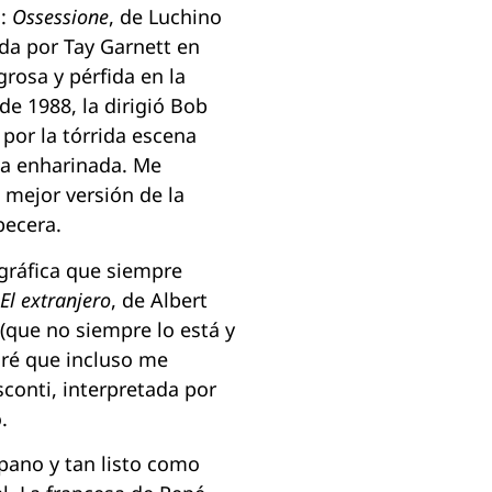
a:
Ossessione
, de Luchino
gida por Tay Garnett en
grosa y pérfida en la
 de 1988, la dirigió Bob
 por la tórrida escena
sa enharinada. Me
a mejor versión de la
becera.
gráfica que siempre
El extranjero
, de Albert
(que no siempre lo está y
diré que incluso me
sconti, interpretada por
.
mpano y tan listo como