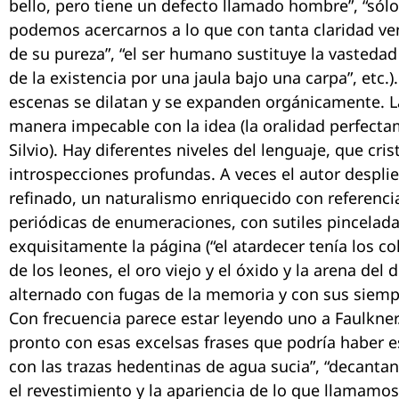
bello, pero tiene un defecto llamado hombre”, “sólo 
podemos acercarnos a lo que con tanta claridad ven
de su pureza”, “el ser humano sustituye la vastedad
de la existencia por una jaula bajo una carpa”, etc.).
escenas se dilatan y se expanden orgánicamente. L
manera impecable con la idea (la oralidad perfec
Silvio). Hay diferentes niveles del lenguaje, que cris
introspecciones profundas. A veces el autor despl
refinado, un naturalismo enriquecido con referencia
periódicas de enumeraciones, con sutiles pincelad
exquisitamente la página (“el atardecer tenía los col
de los leones, el oro viejo y el óxido y la arena del d
alternado con fugas de la memoria y con sus siemp
Con frecuencia parece estar leyendo uno a Faulkner
pronto con esas excelsas frases que podría haber es
con las trazas hedentinas de agua sucia”, “decanta
el revestimiento y la apariencia de lo que llamamos