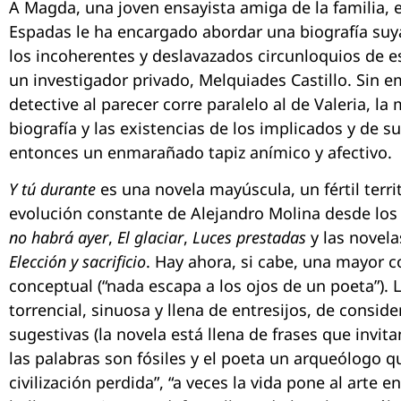
A Magda, una joven ensayista amiga de la familia, 
Espadas le ha encargado abordar una biografía suya
los incoherentes y deslavazados circunloquios de est
un investigador privado, Melquiades Castillo. Sin 
detective al parecer corre paralelo al de Valeria, la 
biografía y las existencias de los implicados y de s
entonces un enmarañado tapiz anímico y afectivo.
Y tú durante
es una novela mayúscula, un fértil terri
evolución constante de Alejandro Molina desde los 
no habrá ayer
,
El glaciar
,
Luces prestadas
y las novel
Elección y sacrificio
. Hay ahora, si cabe, una mayor co
conceptual (“nada escapa a los ojos de un poeta”)
torrencial, sinuosa y llena de entresijos, de conside
sugestivas (la novela está llena de frases que invita
las palabras son fósiles y el poeta un arqueólogo q
civilización perdida”, “a veces la vida pone al arte e