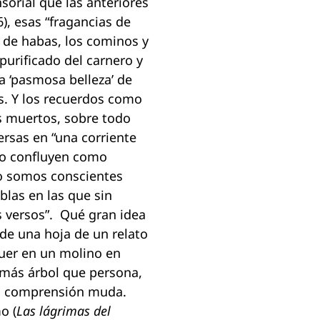
rial que las anteriores
), esas “fragancias de
 de habas, los cominos y
 purificado del carnero y
la ‘pasmosa belleza’ de
s. Y los recuerdos como
s muertos, sobre todo
ersas en “una corriente
” o confluyen como
o somos conscientes
las en las que sin
 versos”. Qué gran idea
 de una hoja de un relato
cquer en un molino en
 más árbol que persona,
no comprensión muda.
o (
Las lágrimas del