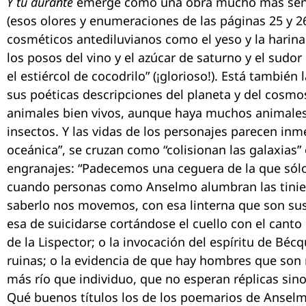
Y tú durante
emerge como una obra mucho más senso
(esos olores y enumeraciones de las páginas 25 y 26
cosméticos antediluvianos como el yeso y la harina
los posos del vino y el azúcar de saturno y el sudor
el estiércol de cocodrilo” (¡glorioso!). Está también 
sus poéticas descripciones del planeta y del cosmo
animales bien vivos, aunque haya muchos animale
insectos. Y las vidas de los personajes parecen inm
oceánica”, se cruzan como “colisionan las galaxias
engranajes: “Padecemos una ceguera de la que sól
cuando personas como Anselmo alumbran las tinieb
saberlo nos movemos, con esa linterna que son sus
esa de suicidarse cortándose el cuello con el canto
de la Lispector; o la invocación del espíritu de Bé
ruinas; o la evidencia de que hay hombres que son
más río que individuo, que no esperan réplicas si
Qué buenos títulos los de los poemarios de Anselm