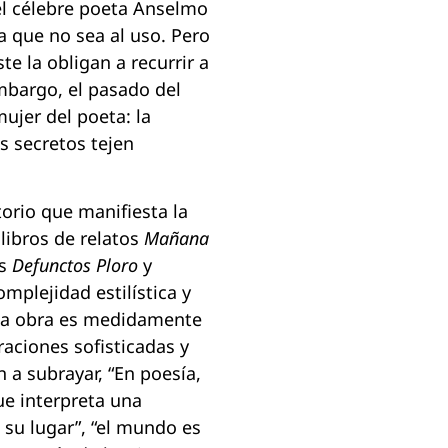
el célebre poeta Anselmo
 que no sea al uso. Pero
e la obligan a recurrir a
embargo, el pasado del
mujer del poeta: la
us secretos tejen
torio que manifiesta la
libros de relatos
Mañana
as
Defunctos Ploro
y
mplejidad estilística y
. La obra es medidamente
raciones sofisticadas y
n a subrayar, “En poesía,
ue interpreta una
n su lugar”, “el mundo es