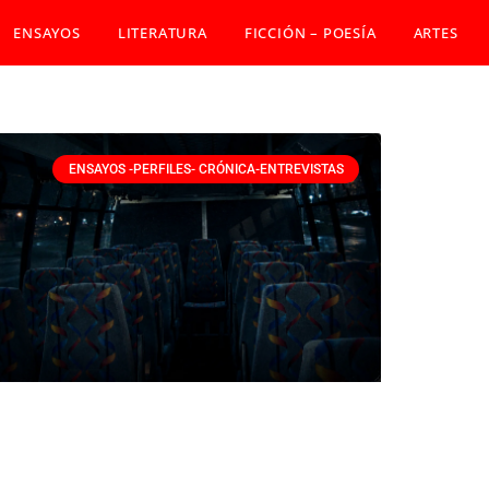
ENSAYOS
LITERATURA
FICCIÓN – POESÍA
ARTES
ENSAYOS -PERFILES- CRÓNICA-ENTREVISTAS